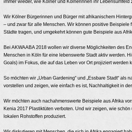
immer wieder, wie Kölner und Kölnerinnen ihr Lebensumfeld 
Wir Kölner Bürgerinnen und Bürger mit afrikanischem Hinterg
– und zwar für alle Menschen. Wir können positive Beispiele 
Städte tragen, und umgekehrt können gute Beispiele aus Afri
Bei AKWAABA 2018 wollen wir diverse Möglichkeiten des Eng
Menschen in Köln für eine lebenswerte Stadt aktiv werden. 
Goals) im Fokus, die auf das Leben vor Ort projiziert werden 
So möchten wir „Urban Gardening“ und „Essbare Stadt“ als na
vorstellen und zeigen, wie einfach es ist, Nachhaltigkeit in d
Wir möchten auch nachahmenswerte Beispiele aus Afrika vorst
Kenia 2017 Plastiktüten verboten. Und wir zeigen, wie schön u
lokalen Rohstoffen produziert.
Wir diskutieren mit Menschen, die sich in Afrika engagiert h